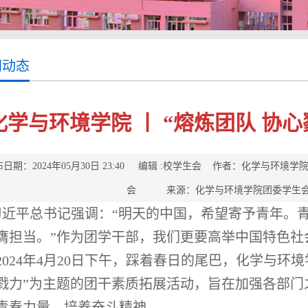
闻动态
化学与环境学院 丨 “熔炼团队 协
布日期：2024年05月30日 23:40 编辑 :校学生会 作者：化学
会 来源：化学与环境学院团委学
习近平总书记强调：“明天的中国，希望寄予青年。
膺担当。”作为团学干部，我们更要高举中国特色社
2024年4月20日下午，踩着春日的尾巴，化学与环
戮力”为主题的团干素质拓展活动，旨在加强各部门
青春力量，培养奋斗精神。