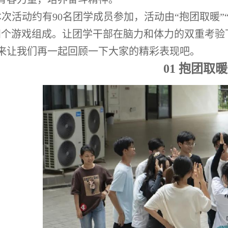
本次活动约有
90
名团学成员参加，活动由“抱团取暖”“
四个游戏组成。让团学干部在脑力和体力的双重考验
来让我们再一起回顾一下大家的精彩表现吧
。
01 抱团取暖