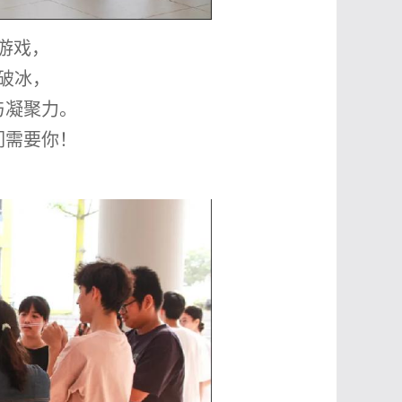
场游戏，
破冰，
与凝聚力。
们需要你！