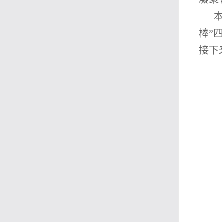
棒”
接下