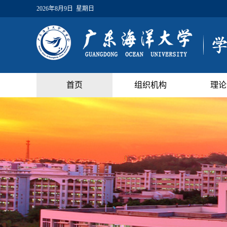
2026年8月9日 星期日
首页
组织机构
理论